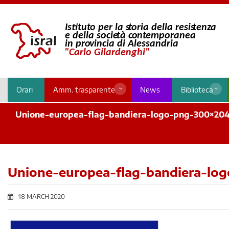
Orari
Amm. trasparente
News
Biblioteca
Unione-europea-flag-bandiera-logo-png-300×20
Unione-europea-flag-bandiera-lo
18 MARCH 2020