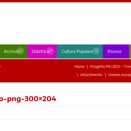
Archivio
Didattica
Cultura Popolare
Risorse
4
Home
Progetto FEI 2013 – “Cres
Attachments
Unione-europ
go-png-300×204