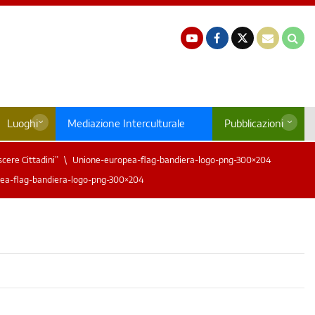
Luoghi
Mediazione Interculturale
Pubblicazioni
cere Cittadini”
Unione-europea-flag-bandiera-logo-png-300×204
ea-flag-bandiera-logo-png-300×204