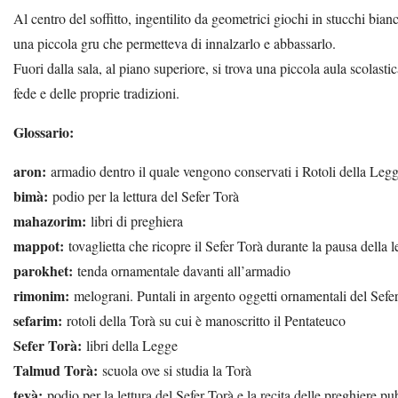
Al centro del soffitto, ingentilito da geometrici giochi in stucchi bia
una piccola gru che permetteva di innalzarlo e abbassarlo.
Fuori dalla sala, al piano superiore, si trova una piccola aula scolasti
fede e delle proprie tradizioni.
Glossario:
aron:
armadio dentro il quale vengono conservati i Rotoli della Leg
bimà:
podio per la lettura del Sefer Torà
mahazorim:
libri di preghiera
mappot:
tovaglietta che ricopre il Sefer Torà durante la pausa della l
parokhet:
tenda ornamentale davanti all’armadio
rimonim:
melograni. Puntali in argento oggetti ornamentali del Sefe
sefarim:
rotoli della Torà su cui è manoscritto il Pentateuco
Sefer Torà:
libri della Legge
Talmud Torà:
scuola ove si studia la Torà
tevà:
podio per la lettura del Sefer Torà e la recita delle preghiere pu