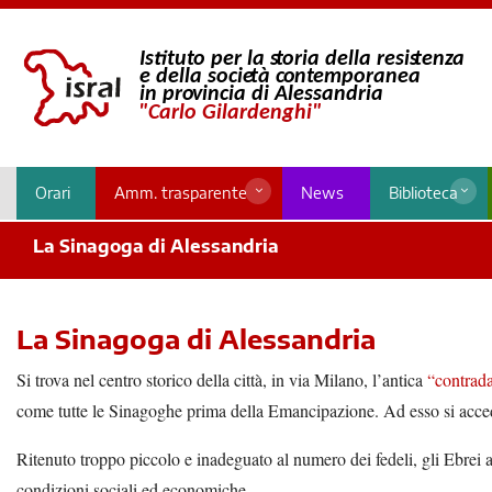
Orari
Amm. trasparente
News
Biblioteca
La Sinagoga di Alessandria
La Sinagoga di Alessandria
Si trova nel centro storico della città, in via Milano, l’antica
“contrada
come tutte le Sinagoghe prima della Emancipazione. Ad esso si accede
Ritenuto troppo piccolo e inadeguato al numero dei fedeli, gli Ebrei a
condizioni sociali ed economiche.