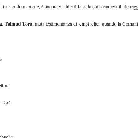
nchi a sfondo marrone, è ancora visibile il foro da cui scendeva il filo r
Talmud Torà
ca,
, muta testimonianza di tempi felici, quando la Comunit
ge
ettura
r Torà
bbliche