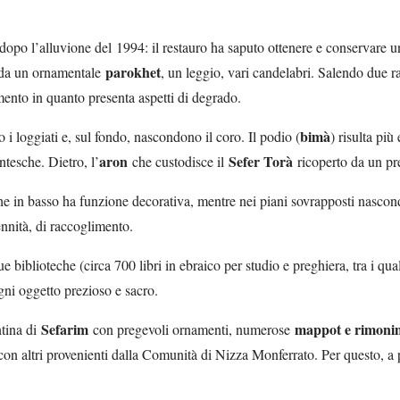
 dopo l’alluvione del 1994: il restauro ha saputo ottenere e conservare u
parokhet
o da un ornamentale
, un leggio, vari candelabri. Salendo due r
amento in quanto presenta aspetti di degrado.
bimà
 i loggiati e, sul fondo, nascondono il coro. Il podio (
) risulta più
aron
Sefer Torà
ntesche. Dietro, l’
che custodisce il
ricoperto da un pr
che in basso ha funzione decorativa, mentre nei piani sovrapposti nasco
ennità, di raccoglimento.
e biblioteche (circa 700 libri in ebraico per studio e preghiera, tra i qua
ogni oggetto prezioso e sacro.
Sefarim
mappot e rimoni
ntina di
con pregevoli ornamenti, numerose
ti con altri provenienti dalla Comunità di Nizza Monferrato. Per questo, 