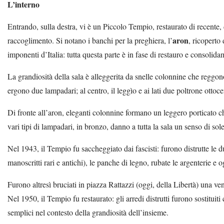
L’interno
Entrando, sulla destra, vi è un Piccolo Tempio, restaurato di recente,
aron
raccoglimento. Si notano i banchi per la preghiera, l’
, ricopert
imponenti d’Italia: tutta questa parte è in fase di restauro e consolid
La grandiosità della sala è alleggerita da snelle colonnine che reggono
ergono due lampadari; al centro, il leggìo e ai lati due poltrone ottoce
Di fronte all’aron, eleganti colonnine formano un leggero porticato 
vari tipi di lampadari, in bronzo, danno a tutta la sala un senso di sol
Nel 1943, il Tempio fu saccheggiato dai fascisti: furono distrutte le du
manoscritti rari e antichi), le panche di legno, rubate le argenterie e 
Furono altresì bruciati in piazza Rattazzi (oggi, della Libertà) una ve
Nel 1950, il Tempio fu restaurato: gli arredi distrutti furono sostitui
semplici nel contesto della grandiosità dell’insieme.