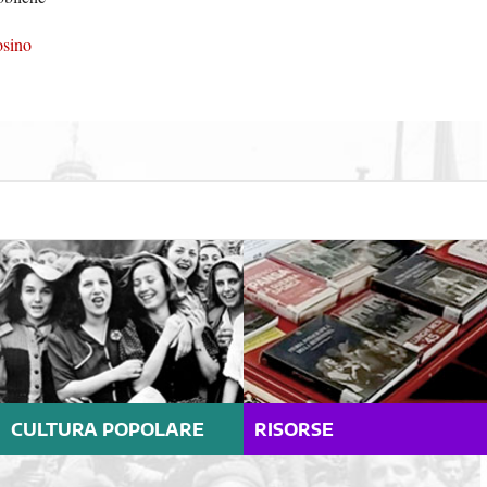
osino
CULTURA POPOLARE
RISORSE