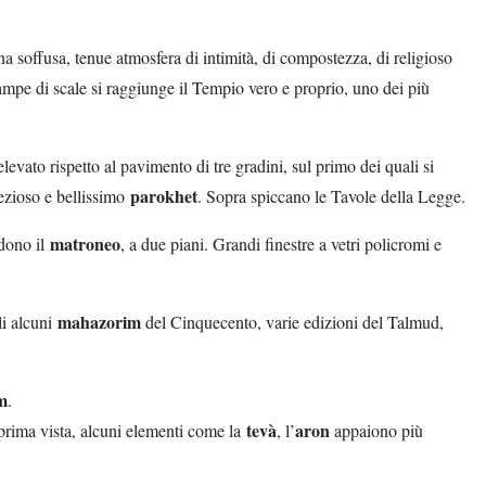
na soffusa, tenue atmosfera di intimità, di compostezza, di religioso
ampe di scale si raggiunge il Tempio vero e proprio, uno dei più
 elevato rispetto al pavimento di tre gradini, sul primo dei quali si
parokhet
ezioso e bellissimo
. Sopra spiccano le Tavole della Legge.
matroneo
ndono il
, a due piani. Grandi finestre a vetri policromi e
mahazorim
li alcuni
del Cinquecento, varie edizioni del Talmud,
m
.
tevà
aron
a prima vista, alcuni elementi come la
, l’
appaiono più