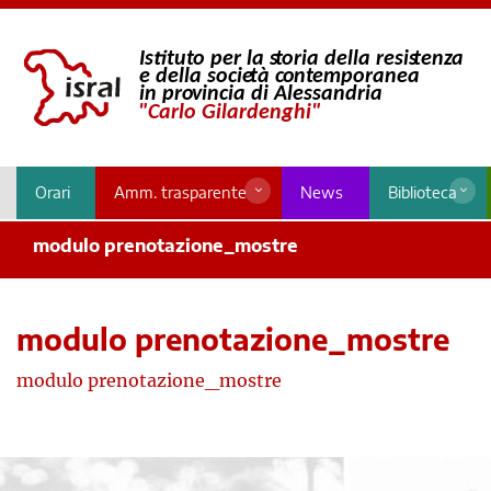
Orari
Amm. trasparente
News
Biblioteca
modulo prenotazione_mostre
modulo prenotazione_mostre
modulo prenotazione_mostre