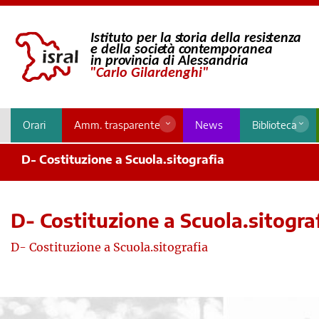
Orari
Amm. trasparente
News
Biblioteca
D- Costituzione a Scuola.sitografia
D- Costituzione a Scuola.sitogra
D- Costituzione a Scuola.sitografia