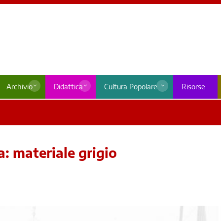
Archivio
Didattica
Cultura Popolare
Risorse
a: materiale grigio