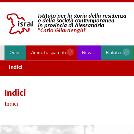
Orari
Amm. trasparente
News
Biblioteca
Indici
Indici
Indici