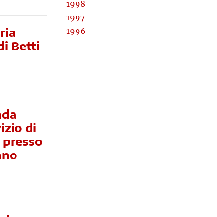
1998
1997
ria
1996
i Betti
nda
izio di
i presso
Anno