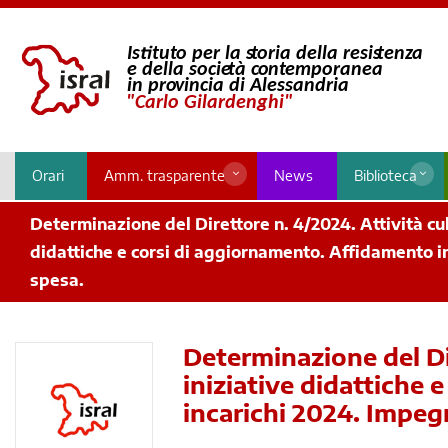
Orari
Amm. trasparente
News
Biblioteca
Determinazione del Direttore n. 4/2024. Attività cul
didattiche e corsi di aggiornamento. Affidamento i
spesa.
Determinazione del Dir
iniziative didattiche
incarichi 2024. Impeg