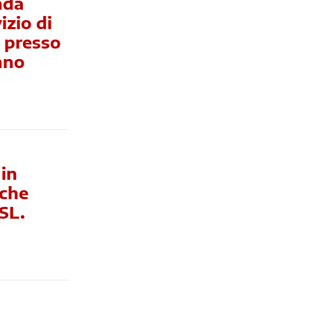
nda
izio di
i presso
Anno
 in
iche
ASL.