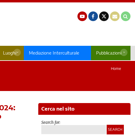
Luoghi
Mediazione Interculturale
Pubblicazioni
Home
2024:
Cerca nel sito
o
Search for: