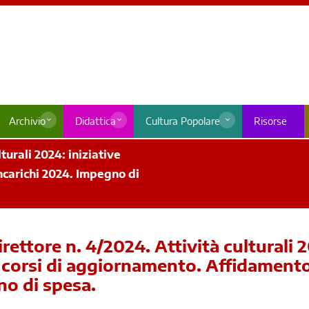
Archivio
Didattica
Cultura Popolare
Risorse
turali 2024: iniziative
ncarichi 2024. Impegno di
ettore n. 4/2024. Attività culturali 
 e corsi di aggiornamento. Affidament
no di spesa.