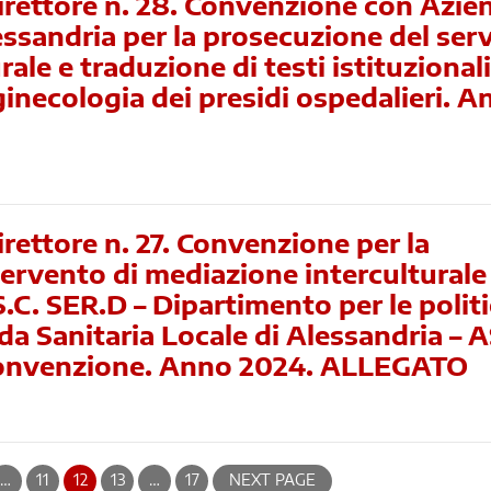
irettore n. 28. Convenzione con Azie
essandria per la prosecuzione del serv
ale e traduzione di testi istituzional
 ginecologia dei presidi ospedalieri. 
rettore n. 27. Convenzione per la
tervento di mediazione interculturale
S.C. SER.D – Dipartimento per le polit
da Sanitaria Locale di Alessandria – 
convenzione. Anno 2024. ALLEGATO
…
11
12
13
…
17
NEXT PAGE