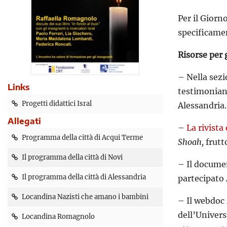
Per il Giorn
specificamen
Risorse per 
– Nella sez
Links
testimonianz
Progetti didattici Isral
Alessandria.
Allegati
–
La rivista
Programma della città di Acqui Terme
Shoah,
frutt
Il programma della città di Novi
– Il docume
Il programma della città di Alessandria
partecipato 
Locandina Nazisti che amano i bambini
– Il webdoc
dell’Univers
Locandina Romagnolo