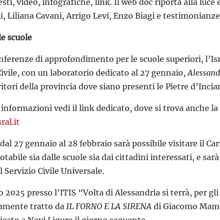
esti, video, infografiche, link. Il web doc riporta alla luc
i, Liliana Cavani, Arrigo Levi, Enzo Biagi e testimonianze
le scuole
onferenze di approfondimento per le scuole superiori, l’Isr
ivile, con un laboratorio dedicato al 27 gennaio,
Alessand
rritori della provincia dove siano presenti le Pietre d’Inci
i informazioni vedi il link dedicato, dove si trova anche l
ral.it
dal 27 gennaio al 28 febbraio sarà possibile visitare il Ca
notabile sia dalle scuole sia dai cittadini interessati, e s
l Servizio Civile Universale.
o 2025 presso l’ITIS “Volta di Alessandria si terrà, per gli
ramente tratto da
IL FORNO E LA SIRENA
di Giacomo Mameli