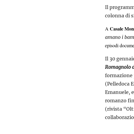
Il programma
colonna di s
Casale Mon
A
amano i bam
episodi documen
Il 30 gennai
Romagnolo di
formazione p
(Pelledoca E
Emanuele, ed
romanzo fin
(rivista “Ol
collaborazio