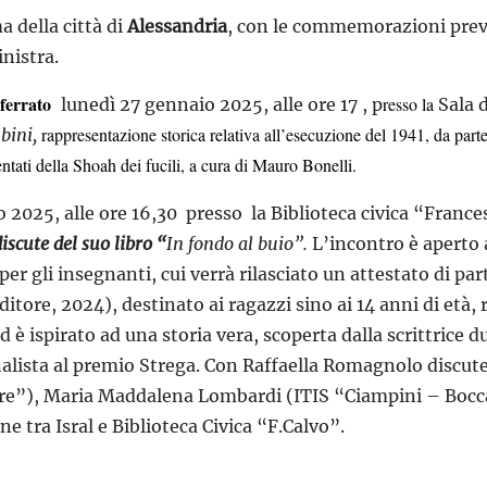
 della città di
Alessandria
, con le commemorazioni previs
inistra.
ferrato
resso la
lunedì 27 gennaio 2025, alle ore 17 , p
Sala 
rappresentazione storica relativa all’esecuzione del 1941, da part
bini,
tati della Shoah dei fucili, a cura di Mauro Bonelli.
o 2025, alle ore 16,30 presso la Biblioteca civica “Franc
scute del suo libro “
In fondo al buio”.
L’incontro è aperto
er gli insegnanti, cui verrà rilasciato un attestato di pa
ditore, 2024), destinato ai ragazzi sino ai 14 anni di età, 
 è ispirato ad una storia vera, scoperta dalla scrittrice d
alista al premio Strega. Con Raffaella Romagnolo discute
tre”), Maria Maddalena Lombardi (ITIS “Ciampini – Boccar
ne tra Isral e Biblioteca Civica “F.Calvo”.