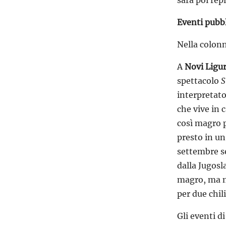
sarà poi rep
Eventi pubbl
Nella colonn
A
Novi Ligu
spettacolo
S
interpretat
che vive in
così magro p
presto in un
settembre se
dalla Jugosl
magro, ma no
per due chil
Gli eventi d