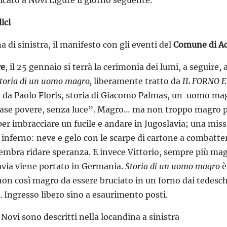
licato a Novi Ligure il giorno seguente.
ici
a di sinistra, il manifesto con gli eventi del
Comune di Ac
re
, il 25 gennaio si terrà la cerimonia dei lumi, a seguire, 
toria di un uomo magro,
liberamente tratto da
IL FORNO E
o da Paolo Floris, storia di Giacomo Palmas, un uomo mag
 case povere, senza luce”. Magro… ma non troppo magro p
er imbracciare un fucile e andare in Jugoslavia; una mis
 inferno: neve e gelo con le scarpe di cartone a combatte
mbra ridare speranza. E invece Vittorio, sempre più magro
avia viene portato in Germania.
Storia di un uomo magro
è
n così magro da essere bruciato in un forno dai tedeschi
i. Ingresso libero sino a esaurimento posti.
i Novi sono descritti nella locandina a sinistra