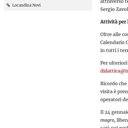
attraverso t
Locandina Novi
Sergio Zavol
Attività per 
Oltre alle c
Calendario C
in tutti i te
Per ulterior
didattica@is
Ricordo che 
visita è pre
operatori de
Il 24 gennai
magro,
libe