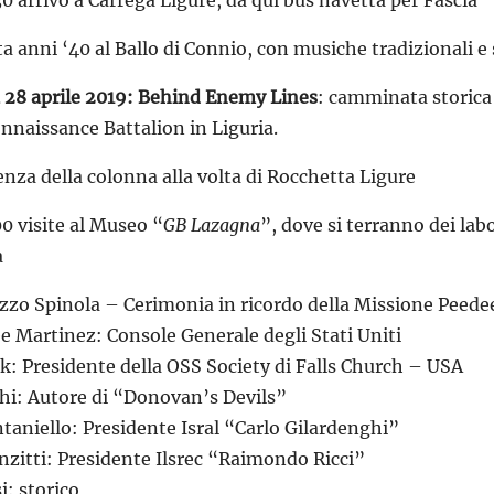
30 arrivo a Carrega Ligure, da qui bus navetta per Fascia
ta anni ‘40 al Ballo di Connio, con musiche tradizionali e
28 aprile 2019: Behind Enemy Lines
: camminata storica
nnaissance Battalion in Liguria.
enza della colonna alla volta di Rocchetta Ligure
00 visite al Museo “
GB Lazagna
”, dove si terranno dei labor
a
azzo Spinola – Cerimonia in ricordo della Missione Peedee
e Martinez: Console Generale degli Stati Uniti
k: Presidente della OSS Society di Falls Church – USA
shi: Autore di “Donovan’s Devils”
aniello: Presidente Isral “Carlo Gilardenghi”
zitti: Presidente Ilsrec “Raimondo Ricci”
i: storico