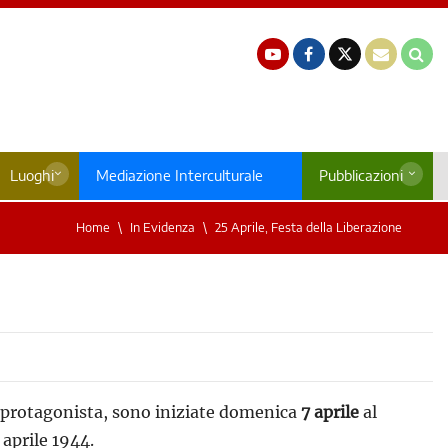
Luoghi
Mediazione Interculturale
Pubblicazioni
Home
In Evidenza
25 Aprile, Festa della Liberazione
ral protagonista, sono iniziate domenica
7 aprile
al
 aprile 1944.