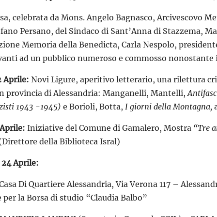
a, celebrata da Mons. Angelo Bagnasco, Arcivescovo Metropo
efano Persano, del Sindaco di Sant’Anna di Stazzema, Mau
azione Memoria della Benedicta, Carla Nespolo, preside
davanti ad un pubblico numeroso e commosso nonostante 
 Aprile:
Novi Ligure, aperitivo letterario, una rilettura cr
n provincia di Alessandria: Manganelli, Mantelli,
Antifasc
zisti 1943 -1945)
e Borioli, Botta,
I giorni della Montagna,
Aprile:
Iniziative del Comune di Gamalero, Mostra
“Tre a
Direttore della Biblioteca Isral)
 24 Aprile:
Casa Di Quartiere Alessandria, Via Verona 117 – Alessand
per la Borsa di studio “Claudia Balbo”