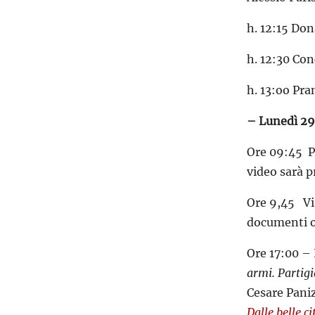
h. 12:15 Do
h. 12:30 Con
h. 13:oo Pra
– Lunedì 29
Ore 09:45 Pr
video sarà p
Ore 9,45 Vis
documenti or
Ore 17:00 – 
armi.
Partigi
Cesare Paniz
Dalle belle c