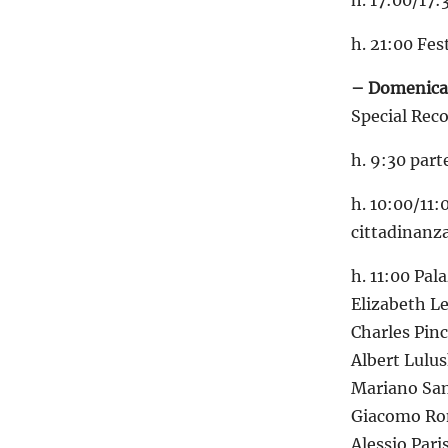
h. 17:00/17:
h. 21:00 Fes
– Domenica 
Special Reco
h. 9:30 part
h. 10:00/11:
cittadinanz
h. 11:00 Pal
Elizabeth Le
Charles Pinc
Albert Lulu
Mariano Sant
Giacomo Ron
Alessio Paris