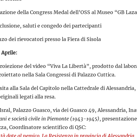
nazione della Congress Medal dell’OSS al Museo “GB Laza
clusione, saluti e congedo dei partecipanti
nzo dei rievocatori presso la Fiera di Sisola
 Aprile:
oiezione del video “Viva La Libertà”, prodotto dal labora
roiettato nella Sala Congressi di Palazzo Cuttica.
ita alla Sala del Capitolo nella Cattedrale di Alessandria
iginali legati alla resa.
Isral, Palazzo Guasco, via dei Guasco 49, Alessandria, I
ani e società civile in Piemonte (1943-1945)
, presentazione 
za, Coordinatore scientifico di QSC:
ittà date al nemico. La Resistenza in provincia di Alessandria,