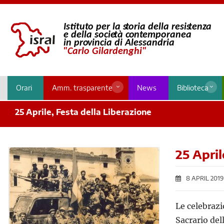
Orari
Amm. trasparente
News
Biblioteca
25 Aprile, Festa della Liberazione
25 April
8 APRIL 2019
Le celebrazi
Sacrario del