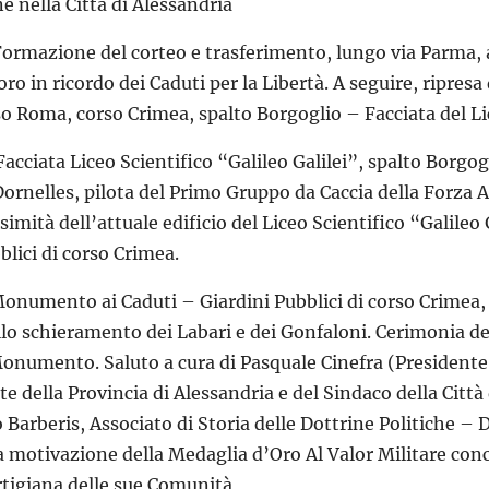
e nella Città di Alessandria
Formazione del corteo e trasferimento, lungo via Parma,
oro in ricordo dei Caduti per la Libertà. A seguire, ripresa
so Roma, corso Crimea, spalto Borgoglio – Facciata del Lic
Facciata Liceo Scientifico “Galileo Galilei”, spalto Borgog
ornelles, pilota del Primo Gruppo da Caccia della Forza Aer
simità dell’attuale edificio del Liceo Scientifico “Galile
blici di corso Crimea.
Monumento ai Caduti – Giardini Pubblici di corso Crimea
lo schieramento dei Labari e dei Gonfaloni. Cerimonia de
Monumento. Saluto a cura di Pasquale Cinefra (Presidente 
te della Provincia di Alessandria e del Sindaco della Città
o Barberis, Associato di Storia delle Dottrine Politiche –
a motivazione della Medaglia d’Oro Al Valor Militare conc
artigiana delle sue Comunità