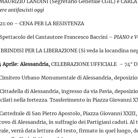
 MAURIZIO LANDINI (Segretario Generale CGIL) e CARLA
ere antifascisti oggi
 21:00 – CENA PER LA RESISTENZA
 Spettacolo del Cantautore Francesco Baccini –
PIANO e 
 BRINDISI PER LA LIBERAZIONE (Si veda la locandina negl
 Aprile: Alessandria,
CELEBRAZIONE UFFICIALE – 74° 
Cimitero Urbano Monumentale di Alessandria, deposizione 
Cittadella di Alessandria, ingresso da via Pavia, deposizio
ucilati nella fortezza. Trasferimento in Piazza Giovanni XX
Cattedrale di San Pietro Apostolo, Piazza Giovanni XXIII,
covo di Alessandria, in suffragio dei Partigiani caduti. Al 
rale, verrà data lettura del testo, firmato in quel luogo, 