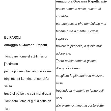
omaggio a Giovanni Rapetti
Tante
parole come le stelle, questo ci
vorrebbe
per una poesia che non finisse mai
tenerle tutte a mente, il cuore
EL PAROLI
sapesse
omaggio a Giovanni Rapetti
trovare le più belle, o quelle mai
adoperate.
Tònt paroli cme el stéili, iss u
Tante parole come le gocce
j’andréisa
d’acqua in Tanaro
per na puisea che l’an finissa mai
scegliere le più adatte in mezzo a
ténji tüti ‘nt la mént, el cór ch’u
mille
séisa
frugando la memoria in fondo agli
truvè el pü bèli, o culi mai drubaji.
anni
Tònt paroli cme el guti d’aqua an
alle pietre romane nascoste sotto
Tani