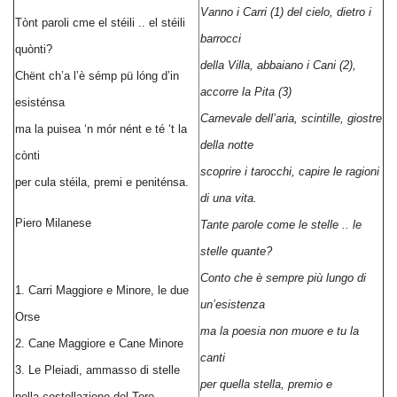
Vanno i Carri (1) del cielo, dietro i
Tònt paroli cme el stéili .. el stéili
barrocci
quònti?
della Villa, abbaiano i Cani (2),
Chënt ch’a l’è sémp pü lóng d’in
accorre la Pita (3)
esisténsa
Carnevale dell’aria, scintille, giostre
ma la puisea ‘n mór nént e té ‘t la
della notte
cònti
scoprire i tarocchi, capire le ragioni
per cula stéila, premi e peniténsa.
di una vita.
Piero Milanese
Tante parole come le stelle .. le
stelle quante?
Conto che è sempre più lungo di
1. Carri Maggiore e Minore, le due
un’esistenza
Orse
ma la poesia non muore e tu la
2. Cane Maggiore e Cane Minore
canti
3. Le Pleiadi, ammasso di stelle
per quella stella, premio e
nella costellazione del Toro