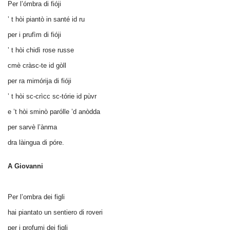
Per l’ómbra di fióji
’ t hòi piantò in santé id ru
per i prufìm di fióji
’ t hòi chidì rose russe
cmè cràsc-te id gòll
per ra mimórija di fióji
’ t hòi sc-crìcc sc-tórie id pùvr
e ’t hòi sminò parólle ’d anòdda
per sarvè l’ànma
dra làingua di póre.
A Giovanni
Per l’ombra dei figli
hai piantato un sentiero di roveri
per i profumi dei figli