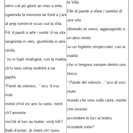
la Villa.
sèrni culi pü giüsti an mèz a mila
File di parole a rifare i sentieri di
sgatònda la memoria an fónd a j’ani
una vita
al preji rumòn-ni scuzi sut la Vila.
rifinendo un verso, aggiungendo a
Fili ‘d paroli a arfè i senté ‘d na vita
un’altra strofa
rangiònda in vèrs, giuntònda in atra
su un foglietto stropicciato, con la
strofa
matita
‘ ns in fujët strafugnà, con la matita
che si tengono sempre dentro una
ch’is tenu sémp andrént a na
tasca.
gajofa.
“ Parole del silenzio ..” eco di voci
“Paroli du silensiu ..” ecu ‘d vuz
mute
müti
mondo che vive sulla carta, mente
mónd ch’el viv ans la carta, mént
che inventa
ch’l’anventa
accendere le luci al teatro,
vizchè el luci au teater, vizèj tüti?
ricordarle tutte?
Balè d’ombri, di chënt ch’i turnu