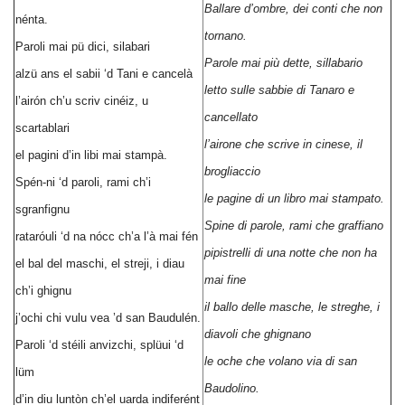
Ballare d’ombre, dei conti che non
nénta.
tornano.
Paroli mai pü dici, silabari
Parole mai più dette, sillabario
alzü ans el sabii ‘d Tani e cancelà
letto sulle sabbie di Tanaro e
l’airón ch’u scriv cinéiz, u
cancellato
scartablari
l’airone che scrive in cinese, il
el pagini d’in libi mai stampà.
brogliaccio
Spén-ni ‘d paroli, rami ch’i
le pagine di un libro mai stampato.
sgranfignu
Spine di parole, rami che graffiano
rataróuli ‘d na nócc ch’a l’à mai fén
pipistrelli di una notte che non ha
el bal del maschi, el streji, i diau
mai fine
ch’i ghignu
il ballo delle masche, le streghe, i
j’ochi chi vulu vea ’d san Baudulén.
diavoli che ghignano
Paroli ‘d stéili anvizchi, splüui ‘d
le oche che volano via di san
lüm
Baudolino.
d’in diu luntòn ch’el uarda indiferént