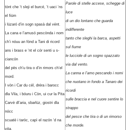
Parole di stelle accese, schegge di
tònt che ‘t sleji el burcé, ‘t uaci ‘ns
luce
el fiüm
di un dio lontano che guarda
i lüzaró d’in sogn spasà dal vént.
indifferente
La cana e l’amusó pescònda i nom
tanto che sleghi la barca, aspetti
ch’i nóuu an fónd a Tani di ricord
sul fiume
ans i brass e ‘nt el cór senti u s-
le lucciole di un sogno spazzato
ciancón
via dal vento.
del pës ch’u tira o d’in rimors ch’el
La canna e l’amo pescando i nomi
mord.
che nuotano in fondo a Tanaro dei
I vòn i Car du cél, dréra i barocc
ricordi
dla Vila, i bóuru i Còn, ui cur la Pita
sulle braccia e nel cuore sentire lo
Carvè dl’aria, sbarlüz, giostri dla
strappo
nócc
del pesce che tira o di un rimorso
scuatè i taròc, capì el razón ‘d na
che morde.
vita.