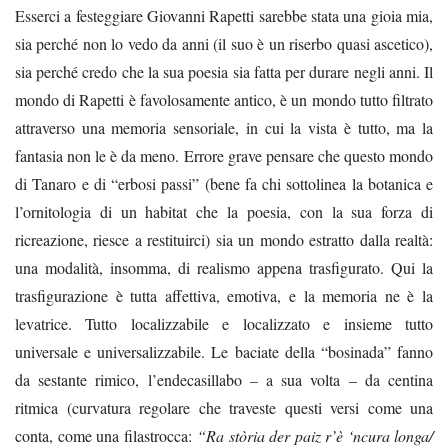
Esserci a festeggiare Giovanni Rapetti sarebbe stata una gioia mia,
sia perché non lo vedo da anni (il suo è un riserbo quasi ascetico),
sia perché credo che la sua poesia sia fatta per durare negli anni. Il
mondo di Rapetti è favolosamente antico, è un mondo tutto filtrato
attraverso una memoria sensoriale, in cui la vista è tutto, ma la
fantasia non le è da meno. Errore grave pensare che questo mondo
di Tanaro e di “erbosi passi” (bene fa chi sottolinea la botanica e
l’ornitologia di un habitat che la poesia, con la sua forza di
ricreazione, riesce a restituirci) sia un mondo estratto dalla realtà:
una modalità, insomma, di realismo appena trasfigurato. Qui la
trasfigurazione è tutta affettiva, emotiva, e la memoria ne è la
levatrice. Tutto localizzabile e localizzato e insieme tutto
universale e universalizzabile. Le baciate della “bosinada” fanno
da sestante rimico, l’endecasillabo – a sua volta – da centina
ritmica (curvatura regolare che traveste questi versi come una
conta, come una filastrocca:
“Ra stòria der paiz r’è ‘ncura longa/