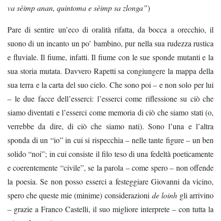
va sèimp anan, quintoma e sèimp sa zlonga”
)
Pare di sentire un’eco di oralità rifatta, da bocca a orecchio, il
suono di un incanto un po’ bambino, pur nella sua rudezza rustica
e fluviale. Il fiume, infatti. Il fiume con le sue sponde mutanti e la
sua storia mutata. Davvero Rapetti sa congiungere la mappa della
sua terra e la carta del suo cielo. Che sono poi – e non solo per lui
– le due facce dell’esserci: l’esserci come riflessione su ciò che
siamo diventati e l’esserci come memoria di ciò che siamo stati (o,
verrebbe da dire, di ciò che siamo nati). Sono l’una e l’altra
sponda di un “io” in cui si rispecchia – nelle tante figure – un ben
solido “noi”; in cui consiste il filo teso di una fedeltà poeticamente
e coerentemente “civile”, se la parola – come spero – non offende
la poesia. Se non posso esserci a festeggiare Giovanni da vicino,
spero che queste mie (minime) considerazioni
de loinh
gli arrivino
– grazie a Franco Castelli, il suo migliore interprete – con tutta la