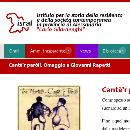
Orari
Amm. trasparente
News
Biblioteca
Cantè’r paròli. Omaggio a Giovanni Rapetti
Cantè’r
Come spesso acc
suonare ad un i
Fino a quel mom
dalla tradizion