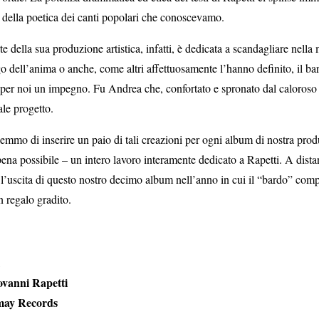
della poetica dei canti popolari che conoscevamo.
e della sua produzione artistica, infatti, è dedicata a scandagliare nell
o dell’anima o anche, come altri affettuosamente l’hanno definito, il bar
per noi un impegno. Fu Andrea che, confortato e spronato dal caloroso c
ale progetto.
mmo di inserire un paio di tali creazioni per ogni album di nostra prod
pena possibile – un intero lavoro interamente dedicato a Rapetti. A dist
 l’uscita di questo nostro decimo album nell’anno in cui il “bardo” co
n regalo gradito.
vanni Rapetti
may Records