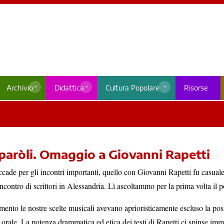
Archivio
Didattica
Cultura Popolare
Risorse
 paròli. Omaggio a Giovanni Rapetti
ade per gli incontri importanti, quello con Giovanni Rapetti fu casuale.
ncontro di scrittori in Alessandria. Lì ascoltammo per la prima volta il p
ento le nostre scelte musicali avevano aprioristicamente escluso la possi
e orale. La potenza drammatica ed etica dei testi di Rapetti ci spinse 