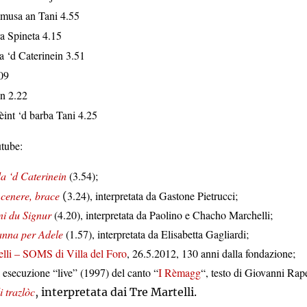
musa an Tani 4.55
a Spineta 4.15
a ‘d Caterinein 3.51
.09
n 2.22
èint ‘d barba Tani 4.25
tube:
a ‘d Caterinein
(3.54);
, cenere, brace
3.24), interpretata da Gastone Pietrucci;
(
ni du Signur
(4.20), interpretata da Paolino e Chacho Marchelli;
nna per Adele
(1.57), interpretata da Elisabetta Gagliardi;
elli – SOMS di Villa del Foro
, 26.5.2012, 130 anni dalla fondazione;
 esecuzione “live” (1997) del canto “
I Rèmagg
“, testo di Giovanni Rape
i trazlòc
,
interpretata dai Tre Martelli.