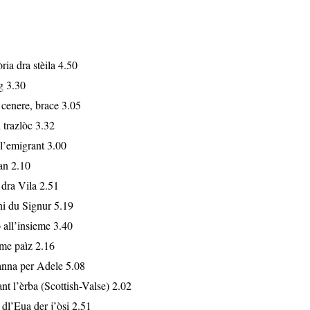
ia dra stèila 4.50
g 3.30
, cenere, brace 3.05
 trazlòc 3.32
dl’emigrant 3.00
an 2.10
dra Vila 2.51
ni du Signur 5.19
 all’insieme 3.40
 me paìz 2.16
nna per Adele 5.08
nt l’èrba (Scottish-Valse) 2.02
dl’Eua der j’òsi 2.51