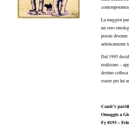
contemporanea 
La maggior part
un vero etnolog
poesie divenne 
artisticamente t
Dal 1995 decide
realizzare – ap
destino colloca
essere per lui u
Cantè’r paròli
Omaggio a Gio
Fy 8193 – Fel