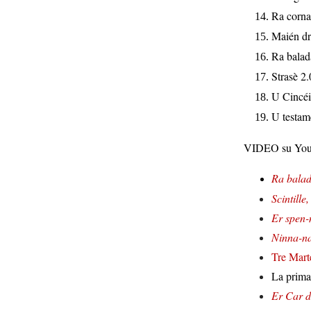
Ra corna
Maién dr
Ra balad
Strasè 2
U Cincéi
U testam
VIDEO su You
Ra balad
Scintille
Er spen-
Ninna-na
Tre Mart
La prima
Er Car d