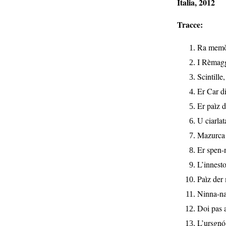
Italia, 2012
Tracce:
Ra memòr
I Rèmag
Scintille
Er Car di
Er paìz 
U ciarlat
Mazurca 
Er spen-
L’innesto
Paìz der
Ninna-na
Doi pas a
L’ursgnó 