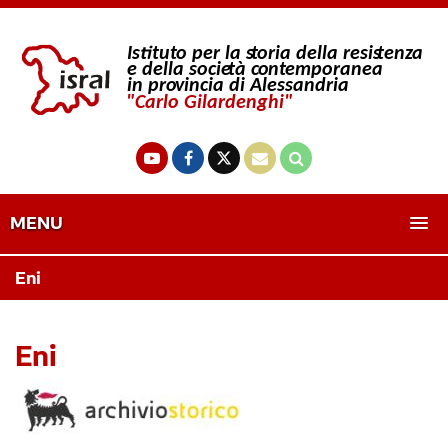
MENU
Eni
Eni