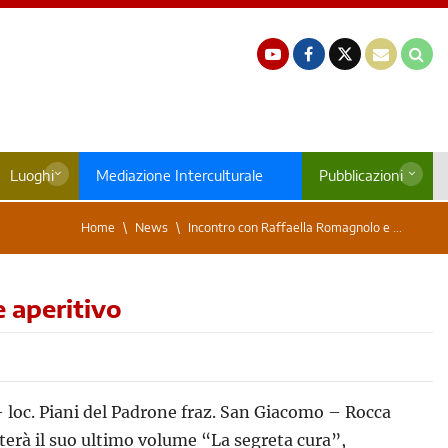
Luoghi
Mediazione Interculturale
Pubblicazioni
Home
News
Incontro con Raffaella Romagnolo e ...
 aperitivo
 – loc. Piani del Padrone fraz. San Giacomo – Rocca
erà il suo ultimo volume “La segreta cura”,