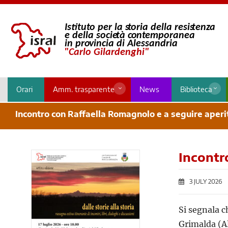
Orari
Amm. trasparente
News
Biblioteca
Incontro con Raffaella Romagnolo e a seguire aperi
Incontr
3 JULY 2026
Si segnala c
Grimalda (Al