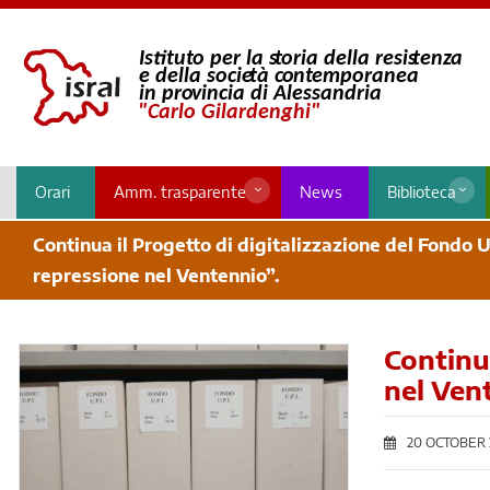
Orari
Amm. trasparente
News
Biblioteca
Continua il Progetto di digitalizzazione del Fondo U
repressione nel Ventennio”.
Continua
nel Ven
20 OCTOBER 