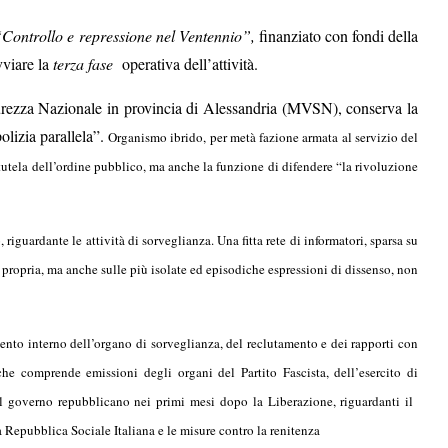
Controllo e repressione nel Ventennio”,
finanziato con fondi della
vviare la
terza fase
operativa dell’attività.
Sicurezza Nazionale in provincia di Alessandria (MVSN), conserva la
olizia parallela”.
Organismo ibrido, per metà fazione armata al servizio del
 tutela dell’ordine pubblico, ma anche la funzione di difendere “la rivoluzione
guardante le attività di sorveglianza. Una fitta rete di informatori, sparsa su
 e propria, ma anche sulle più isolate ed episodiche espressioni di dissenso, non
ento interno dell’organo di sorveglianza, del reclutamento e dei rapporti con
che comprende emissioni degli organi del Partito Fascista, dell’esercito di
 governo repubblicano nei primi mesi dopo la Liberazione, riguardanti il ​​
a Repubblica Sociale Italiana e le misure contro la renitenza