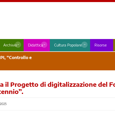
Archivio
Didattica
Cultura Popolare
Risorse
PI, “Controllo e
 il Progetto di digitalizzazione del 
tennio”.
2025