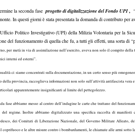
,
 termine la seconda fase
progetto di digitalizzazione del Fondo UPI
“
nte. In questi giorni è stata presentata la domanda di contributo per a
l’Ufficio Politico Investigativo (UPI) della Milizia Volontaria per la 
e del funzionamento di quella che fu, a tutti gli effetti, una sorta di “p
rno, per metà in via di assimilazione nell’esercito, aveva non solo il compito della
ici interni ed esterni”.
ualità ci siamo concentrati sulla documentazione, in un certo senso più omogeneo, ri
orio della provincia, raccoglieva informazioni non solo sull’attività antifascista vera
rticolari apparentemente insignificanti al limite del pettegolezzo.
nda fase abbiamo messo al centro dell’indagine le carte che trattano del funzionam
ni del regime. Inoltre abbiamo digitalizzato una specifica raccolta di manifesti 
desco, dei Comitati di Liberazione Nazionale, del Governo Militare Alleato, del
l coprifuoco e le altre misure contro i bombardamenti, le chiamate alle armi sotto l