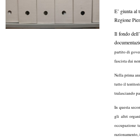
E’ giunta al
Regione Piemo
Il fondo del
documentazion
partito di gove
fascista dai nem
Nella prima ann
tutto il territ
tralasciando pa
In questa seco
gli altri orga
occupazione te
razionamento, i