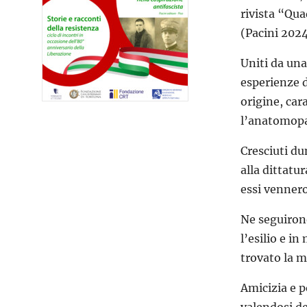
rivista “Qu
(Pacini 202
Uniti da una
esperienze di
origine, car
l’anatomopa
Cresciuti du
alla dittatu
essi vennero
Ne seguirono
l’esilio e i
trovato la m
Amicizia e p