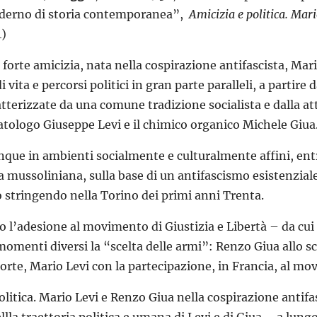
aderno di storia contemporanea”,
Amicizia e politica. Mari
4)
 forte amicizia, nata nella cospirazione antifascista, M
 vita e percorsi politici in gran parte paralleli, a partire d
atterizzate da una comune tradizione socialista e dalla atti
tologo Giuseppe Levi e il chimico organico Michele Giua
nque in ambienti socialmente e culturalmente affini, en
ra mussoliniana, sulla base di un antifascismo esistenzia
 stringendo nella Torino dei primi anni Trenta.
 l’adesione al movimento di Giustizia e Libertà – da cui
n momenti diversi la “scelta delle armi”: Renzo Giua allo 
orte, Mario Levi con la partecipazione, in Francia, al mo
olitica. Mario Levi e Renzo Giua nella cospirazione antifas