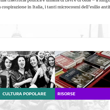
llla traettoria politica e umana di Levi e di Giua – a lung
a cospirazione in Italia, i tanti microcosmi dell’esilio ant
CULTURA POPOLARE
RISORSE