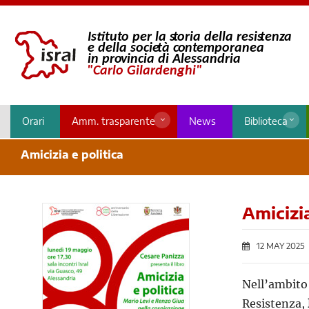
Orari
Amm. trasparente
News
Biblioteca
Amicizia e politica
Amicizia
12 MAY 2025
Nell’ambito 
Resistenza,