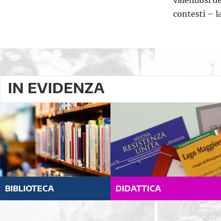
valendosi de
contesti – l
IN EVIDENZA
BIBLIOTECA
DIDATTICA