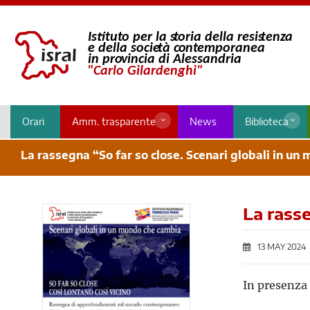
Orari
Amm. trasparente
News
Biblioteca
La rassegna “So far so close. Scenari globali in un
La rass
13 MAY 2024
In presenza 