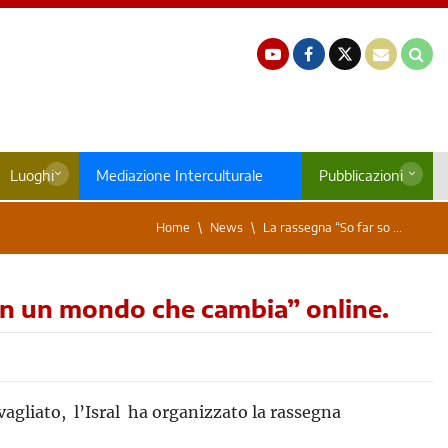
Luoghi
Mediazione Interculturale
Pubblicazioni
Home
News
La rassegna “So far so ...
i in un mondo che cambia” online.
vagliato, l’Isral ha organizzato la rassegna