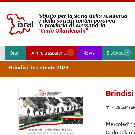
Orari
Amm. trasparente
News
Biblioteca
Brindisi Resistente 2023
Brindis
4 DECEMBER
Mercoledì 13
Carlo Gilar