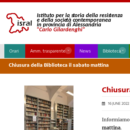
Orari
Amm. trasparente
News
Biblioteca
Chiusura della Biblioteca il sabato mattina
Chiusura
16 JUNE 2022
Informiamo 
mattina
.