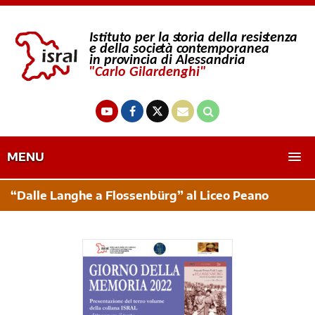
MENU
“Dalle Langhe a Flossenbürg” al Liceo Peano