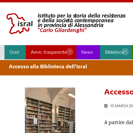
Orari
Amm. trasparente
News
Biblioteca
Accesso alla Biblioteca dell’Isral
Accesso 
15 MARCH 20
A partire da