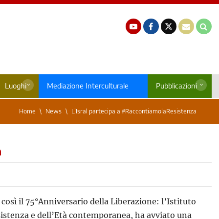
Luoghi
Mediazione Interculturale
Pubblicazioni
Home
News
L’Isral partecipa a #RaccontiamolaResistenza
a
osì il 75°Anniversario della Liberazione: l’Istituto
Resistenza e dell’Età contemporanea, ha avviato una