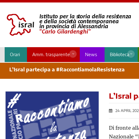
Orari
Amm. trasparente
News
Biblioteca
L’Isral partecipa a #RaccontiamolaResistenza
L’Isral
24 APRIL 20
Di fronte al
Nazionale “F