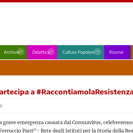
Archivio
Didattica
Cultura Popolare
Risorse
 partecipa a #RaccontiamolaResistenz
20
la grave emergenza causata dal Coronavirus, celebreremo c
erruccio Parri”- Rete degli Istituti per la Storia della 