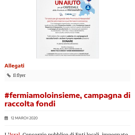
Allegati
Il flyer
#fermiamoloinsieme, campagna di
raccolta fondi
12 MARCH 2020
L’
Isral
, Consorzio pubblico di Enti locali, impegnato