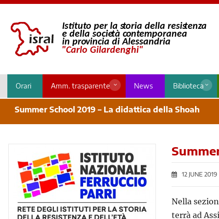
Orari
Amm. trasparente
News
Biblioteca
Summer School 2019 – La didattica della Shoah
Summer 
12 JUNE 2019
Nella sezio
terrà ad Assi