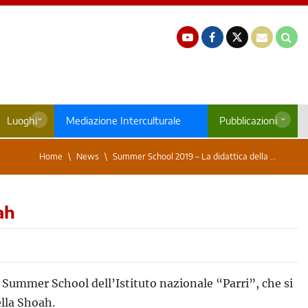
Luoghi
Mediazione Interculturale
Pubblicazioni
Home
News
Summer School 2019 – La didattica della ...
ah
 Summer School dell’Istituto nazionale “Parri”, che si
ella Shoah.