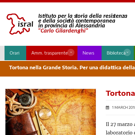
Orari
Amm. trasparente
News
Biblioteca
Tortona nella Grande Storia. Per una didattica della
Tortona 
1 MARCH 201
Il 27 marzo 
laboratorio