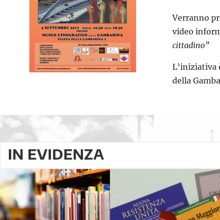
Verranno pro
video inform
cittadino”
L’iniziativa
della Gambar
IN EVIDENZA