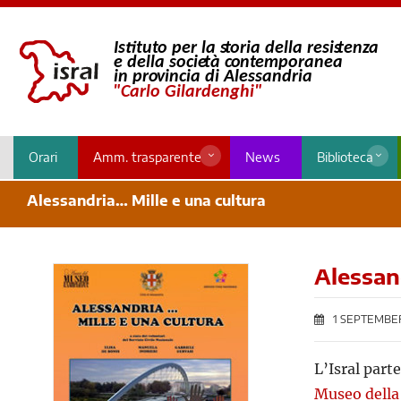
Orari
Amm. trasparente
News
Biblioteca
Alessandria… Mille e una cultura
Alessan
1 SEPTEMBER
L’Isral parte
Museo dell