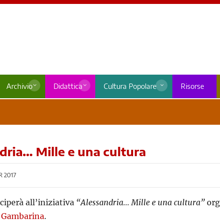
Archivio
Didattica
Cultura Popolare
Risorse
dria… Mille e una cultura
 2017
ciperà all’iniziativa
“Alessandria… Mille e una cultura”
org
a Gambarina
.