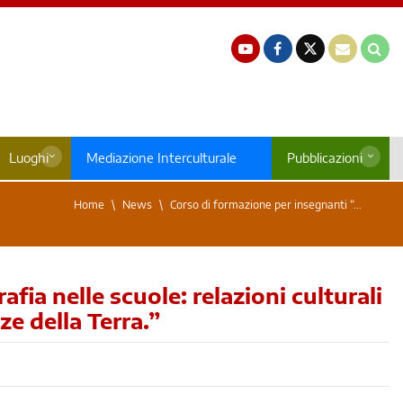
Luoghi
Mediazione Interculturale
Pubblicazioni
Home
News
Corso di formazione per insegnanti “...
ia nelle scuole: relazioni culturali
ze della Terra.”