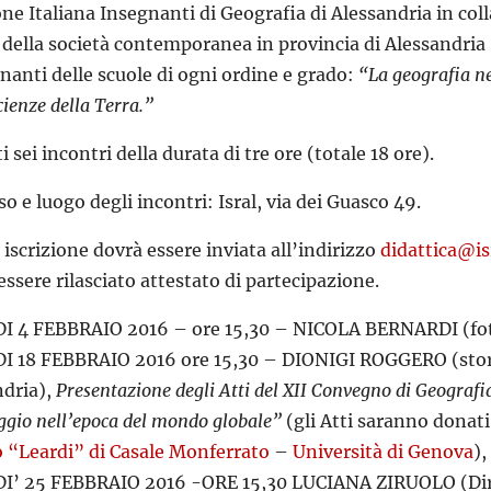
ne Italiana Insegnanti di Geografia di Alessandria in coll
 della società contemporanea in provincia di Alessandri
gnanti delle scuole di ogni ordine e grado:
“La geografia nel
ienze della Terra.”
 sei incontri della durata di tre ore (totale 18 ore).
so e luogo degli incontri: Isral, via dei Guasco 49.
 iscrizione dovrà essere inviata all’indirizzo
didattica@isr
essere rilasciato attestato di partecipazione.
I 4 FEBBRAIO 2016 – ore 15,30 – NICOLA BERNARDI (fot
I 18 FEBBRAIO 2016 ore 15,30 – DIONIGI ROGGERO (stori
ndria),
Presentazione degli Atti del XII Convegno di Geografi
ggio nell’epoca del mondo globale”
(gli Atti saranno donati
o “Leardi” di Casale Monferrato
–
Università di Genova
),
I’ 25 FEBBRAIO 2016 -ORE 15,30 LUCIANA ZIRUOLO (Di