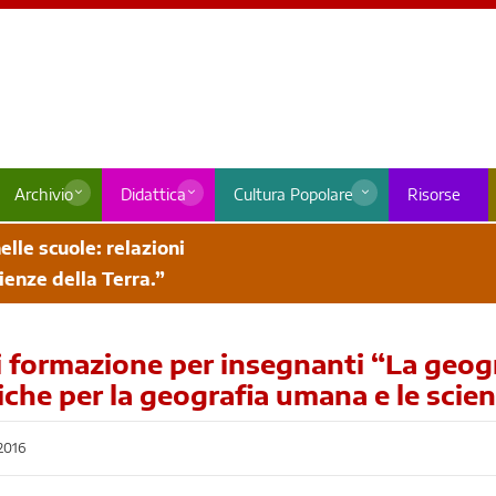
Archivio
Didattica
Cultura Popolare
Risorse
lle scuole: relazioni
ienze della Terra.”
 formazione per insegnanti “La geograf
iche per la geografia umana e le scien
2016