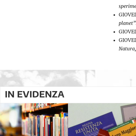
sperime
GIOVED
planet”
GIOVED
GIOVED
Natura,
IN EVIDENZA