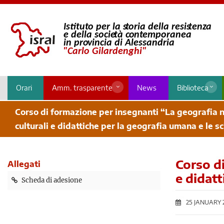
Orari
Amm. trasparente
News
Biblioteca
Corso di formazione per insegnanti “La geografia ne
culturali e didattiche per la geografia umana e le sc
Corso di
Allegati
e didatt
Scheda di adesione
25 JANUARY 