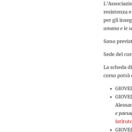
L’Associazio
resistenza e
per gli inse
umana e le sc
Sono previsti
Sede del cor
La scheda di
corso potrà 
GIOVED
GIOVED
Alessa
e paesa
Istitut
GIOVED