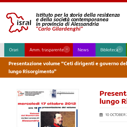
Orari
Amm. trasparente
News
Biblioteca
Presentazione volume “Ceti dirigenti e governo dell
lungo Risorgimento”
Presenta
lungo R
10 OCTOBER 