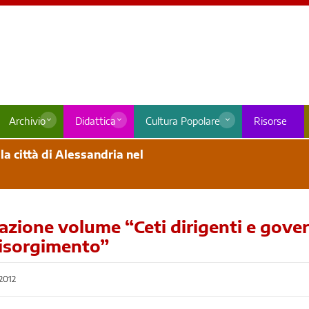
Archivio
Didattica
Cultura Popolare
Risorse
a città di Alessandria nel
zione volume “Ceti dirigenti e govern
isorgimento”
2012