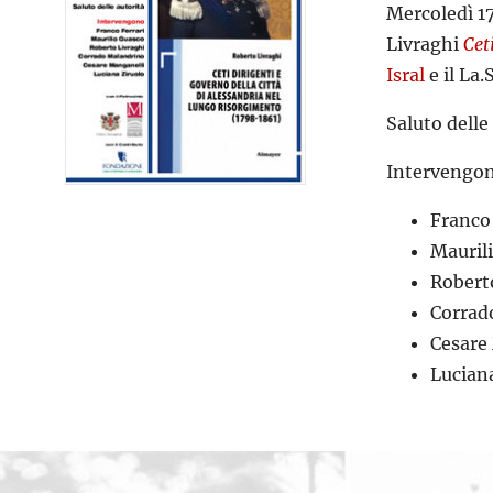
Mercoledì 17
Livraghi
Cet
Isral
e il La.S
Saluto delle
Intervengo
Franco 
Mauril
Robert
Corrad
Cesare
Luciana