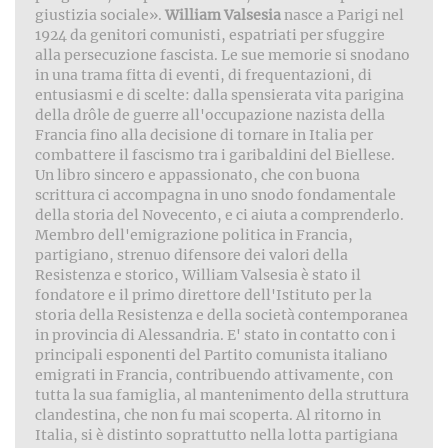
giustizia sociale».
William Valsesia
nasce a Parigi nel
1924 da genitori comunisti, espatriati per sfuggire
alla persecuzione fascista. Le sue memorie si snodano
in una trama fitta di eventi, di frequentazioni, di
entusiasmi e di scelte: dalla spensierata vita parigina
della drôle de guerre all'occupazione nazista della
Francia fino alla decisione di tornare in Italia per
combattere il fascismo tra i garibaldini del Biellese.
Un libro sincero e appassionato, che con buona
scrittura ci accompagna in uno snodo fondamentale
della storia del Novecento, e ci aiuta a comprenderlo.
Membro dell'emigrazione politica in Francia,
partigiano, strenuo difensore dei valori della
Resistenza e storico, William Valsesia è stato il
fondatore e il primo direttore dell'Istituto per la
storia della Resistenza e della società contemporanea
in provincia di Alessandria. E' stato in contatto con i
principali esponenti del Partito comunista italiano
emigrati in Francia, contribuendo attivamente, con
tutta la sua famiglia, al mantenimento della struttura
clandestina, che non fu mai scoperta. Al ritorno in
Italia, si è distinto soprattutto nella lotta partigiana