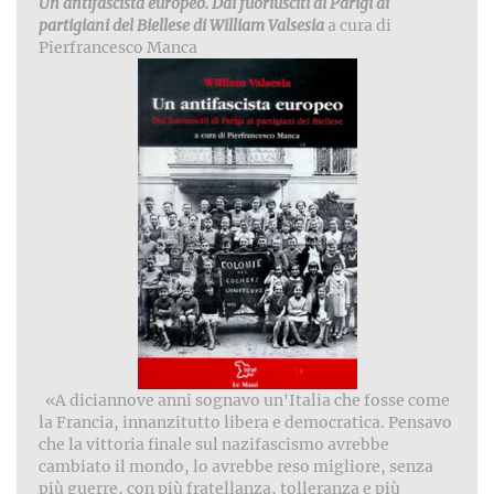
Un antifascista europeo. Dai fuoriusciti di Parigi ai
partigiani del Biellese
di William Valsesia
a cura di
Pierfrancesco Manca
«A diciannove anni sognavo un'Italia che fosse come
la Francia, innanzitutto libera e democratica. Pensavo
che la vittoria finale sul nazifascismo avrebbe
cambiato il mondo, lo avrebbe reso migliore, senza
più guerre, con più fratellanza, tolleranza e più