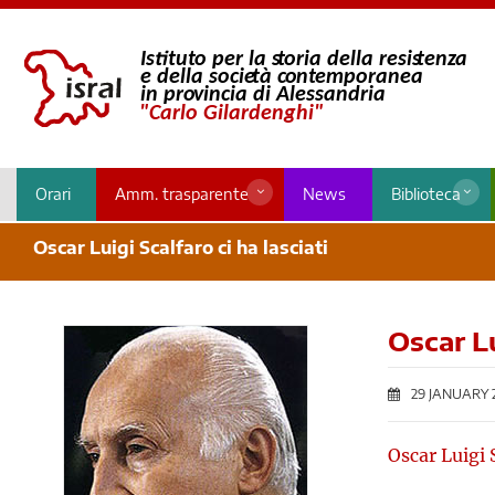
Orari
Amm. trasparente
News
Biblioteca
Oscar Luigi Scalfaro ci ha lasciati
Oscar Lu
29 JANUARY 
Oscar Luigi 