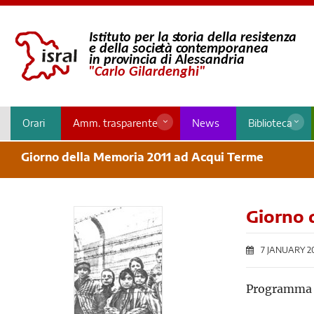
Orari
Amm. trasparente
News
Biblioteca
Giorno della Memoria 2011 ad Acqui Terme
Giorno 
7 JANUARY 2
Programma c