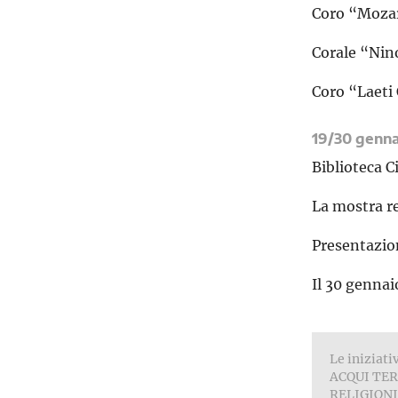
Coro “Mozar
Corale “Ni
Coro “Laeti
19/30 genna
Biblioteca C
La mostra re
Presentazion
Il 30 gennai
Le inizia
ACQUI TER
RELIGIONI