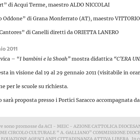
t” di Acqui Terme, maestro ALDO NICCOLAI
no Oddone” di Grana Monferrato (AT), maestro VITTOR
 Cantores” di Canelli diretti da ORIETTA LANERO
io 2011
ivica – “
I bambini e la Shoah”
mostra didattica
“C’ERA UN
sta in visione dal 19 al 29 gennaio 2011 (visitabile in orar
e per le scuole su richiesta.
o sarà proposta presso i Portici Saracco accompagnata da 
tive sono promosse da ACI - MEIC - AZIONE CATTOLICA DIOCE
ME CIRCOLO CULTURALE “ A. GALLIANO” COMMISSIONE DIOCE
 EQUAZIONE AGESCI ANPI CITTADINANZA ATTIVA LIBERA In c