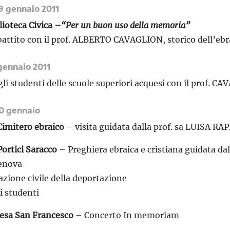
9 gennaio 2011
lioteca Civica –
“Per un buon uso della memoria”
battito con il prof. ALBERTO CAVAGLION, storico dell’ebr
gennaio 2011
li studenti delle scuole superiori acquesi con il prof. C
0 gennaio
Cimitero ebraico
– visita guidata dalla prof. sa LUISA RA
Portici Saracco
– Preghiera ebraica e cristiana guidata d
Genova
one civile della deportazione
i studenti
iesa San Francesco
– Concerto In memoriam