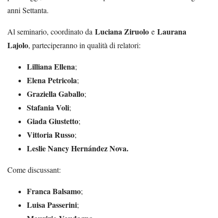
anni Settanta.
Luciana Ziruolo
Laurana
Al seminario, coordinato da
e
Lajolo
, parteciperanno in qualità di relatori:
Lilliana Ellena
;
Elena Petricola
;
Graziella Gaballo
;
Stafania Voli
;
Giada Giustetto
;
Vittoria Russo
;
Leslie Nancy Hernández Nova.
Come discussant:
Franca Balsamo
;
Luisa Passerini
;