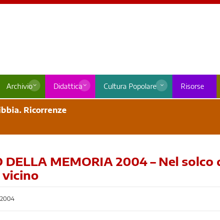
Archivio
Didattica
Cultura Popolare
Risorse
bbia. Ricorrenze
DELLA MEMORIA 2004 – Nel solco del
 vicino
 2004