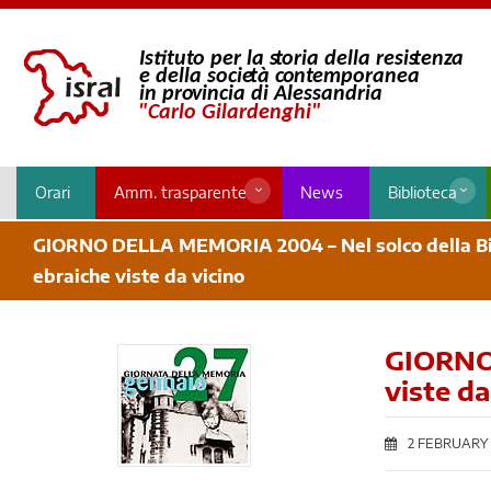
Orari
Amm. trasparente
News
Biblioteca
GIORNO DELLA MEMORIA 2004 – Nel solco della Bi
ebraiche viste da vicino
GIORNO 
viste da
2 FEBRUARY