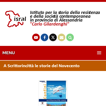
MENU
A Scrittorincittà le storie del Novecento