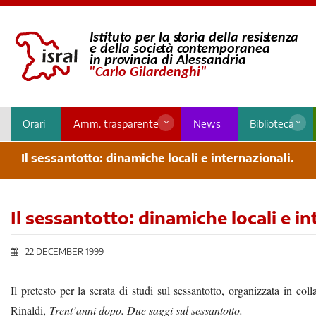
Orari
Amm. trasparente
News
Biblioteca
Il sessantotto: dinamiche locali e internazionali.
Il sessantotto: dinamiche locali e in
22 DECEMBER 1999
Il pretesto per la serata di studi sul sessantotto, organizzata in 
Rinaldi,
Trent’anni dopo. Due saggi sul sessantotto.