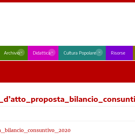
Archivio
Didattica
Cultura Popolare
Risorse
a_d’atto_proposta_bilancio_consun
a_bilancio_consuntivo_2020