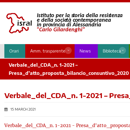
Orari
Amm. trasparente
News
Biblioteca
Verbale_del_CDA_n. 1-2021 –
Presa_d’atto_proposta_bilancio_consuntivo_2020
Verbale_del_CDA_n. 1-2021 – Pres
15 MARCH 2021
Verbale_del_CDA_n. 1-2021 - Presa_d'atto_propost