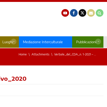
Luoghi
Mediazione Interculturale
Pubblicazioni
Home
Attachments
Verbale_del_CDA_n. 1-2021 – ...
tivo_2020