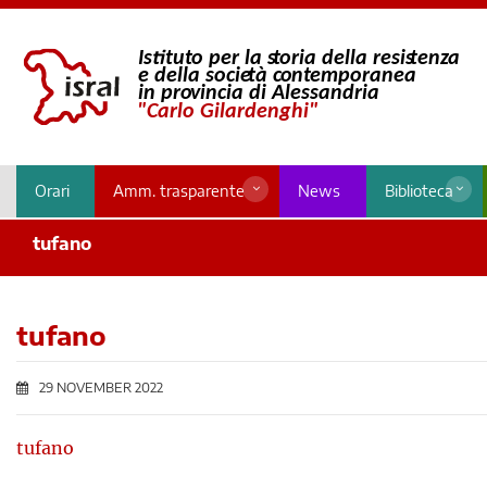
Orari
Amm. trasparente
News
Biblioteca
tufano
tufano
29 NOVEMBER 2022
tufano