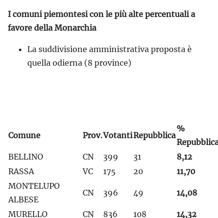
I comuni piemontesi con le più alte percentuali a
favore della Monarchia
La suddivisione amministrativa proposta è
quella odierna (8 province)
%
Comune
Prov.
Votanti
Repubblica
Repubblic
BELLINO
CN
399
31
8,12
RASSA
VC
175
20
11,70
MONTELUPO
CN
396
49
14,08
ALBESE
MURELLO
CN
836
108
14,32