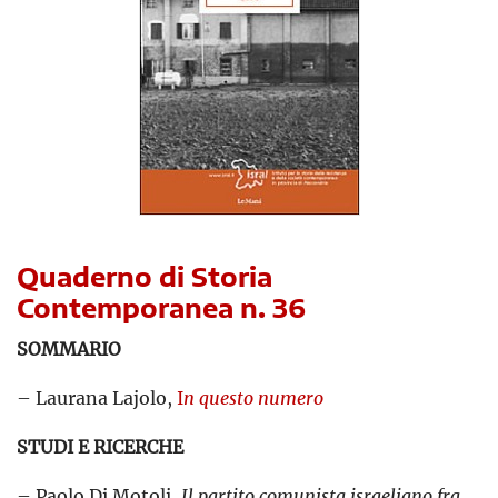
Quaderno di Storia
Contemporanea n. 36
SOMMARIO
– Laurana Lajolo,
I
n questo numero
STUDI E RICERCHE
– Paolo Di Motoli,
Il partito comunista israeliano fra