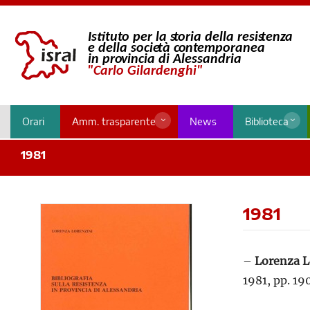
Orari
Amm. trasparente
News
Biblioteca
1981
1981
–
Lorenza L
1981, pp. 19