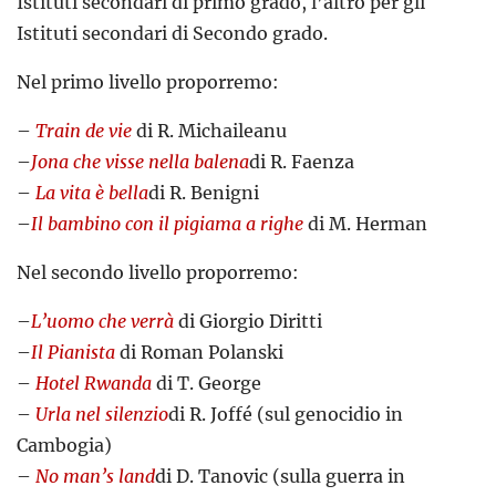
Istituti secondari di primo grado, l’altro per gli
Istituti secondari di Secondo grado.
Nel primo livello proporremo:
–
Train de vie
di R. Michaileanu
–
Jona che visse nella balena
di R. Faenza
–
La vita è bella
di R. Benigni
–
Il bambino con il pigiama a righe
di M. Herman
Nel secondo livello proporremo:
–
L’uomo che verrà
di Giorgio Diritti
–
Il Pianista
di Roman Polanski
–
Hotel Rwanda
di T. George
–
Urla nel silenzio
di R. Joffé (sul genocidio in
Cambogia)
–
No man’s land
di D. Tanovic (sulla guerra in