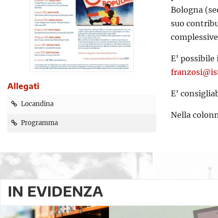
Bologna (sed
suo contribu
complessive,
E’ possibile
franzosi@is
Allegati
E’ consiglia
Locandina
Nella colonn
Programma
IN EVIDENZA