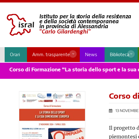
Orari
Amm. trasparente
News
Biblioteca
Corso di Formazione “La storia dello sport e la su
Corso d
13 NOVEMBE
Il progetto d
piemontesi e