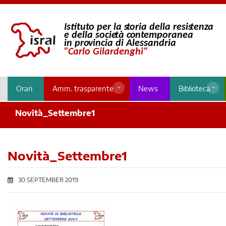
Orari
Amm. trasparente
News
Biblioteca
Novità_Settembre1
Novità_Settembre1
30 SEPTEMBER 2019