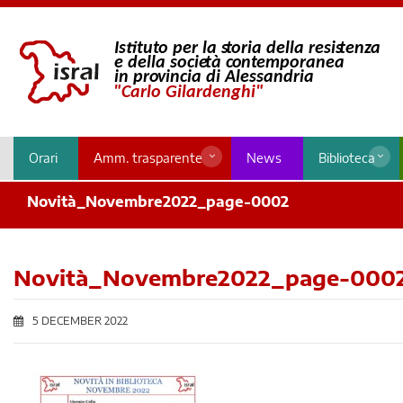
Orari
Amm. trasparente
News
Biblioteca
Novità_Novembre2022_page-0002
Novità_Novembre2022_page-000
5 DECEMBER 2022