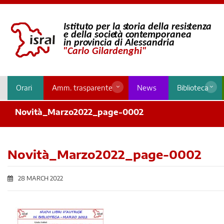
Orari
Amm. trasparente
News
Biblioteca
Novità_Marzo2022_page-0002
Novità_Marzo2022_page-0002
28 MARCH 2022