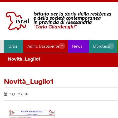
Orari
Amm. trasparente
News
Biblioteca
Novità_Luglio1
Novità_Luglio1
23 JULY 2020