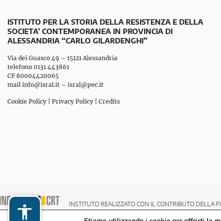
ISTITUTO PER LA STORIA DELLA RESISTENZA E DELLA
SOCIETA’ CONTEMPORANEA IN PROVINCIA DI
ALESSANDRIA “CARLO GILARDENGHI”
Via dei Guasco 49 – 15121 Alessandria
telefono 0131 443861
CF 80004420065
mail
info@isral.it
–
isral@pec.it
Cookie Policy
|
Privacy Policy
|
Credits
INSTITUTO REALIZZATO CON IL CONTRIBUTO DELLA F
Stiamo utilizzando i cookie per offrirti la 