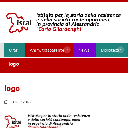
Orari
Amm. trasparente
News
Biblioteca
logo
logo
10 JULY 2018