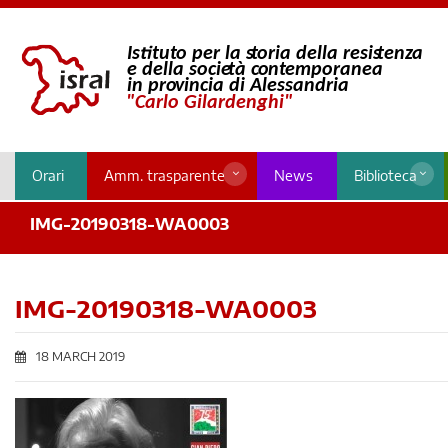
Orari
Amm. trasparente
News
Biblioteca
IMG-20190318-WA0003
IMG-20190318-WA0003
18 MARCH 2019