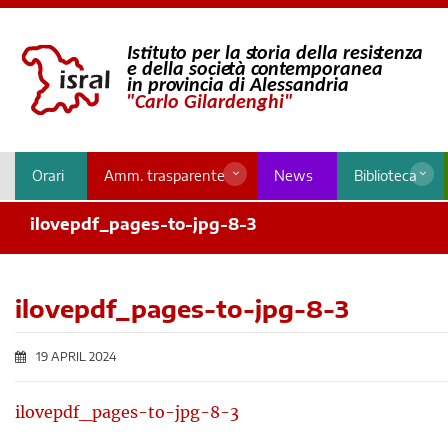
Orari
Amm. trasparente
News
Biblioteca
ilovepdf_pages-to-jpg-8-3
ilovepdf_pages-to-jpg-8-3
19 APRIL 2024
ilovepdf_pages-to-jpg-8-3