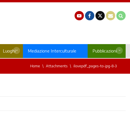
Luoghi
Mediazione Interculturale
Pubblicazioni
Home
Attachments
ilovepdf_pages-to-jpg-8-3