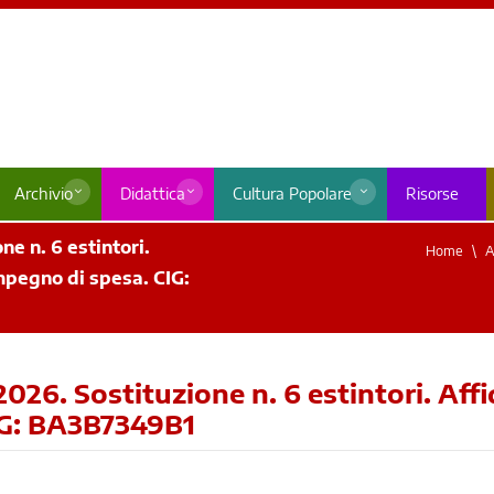
Archivio
Didattica
Cultura Popolare
Risorse
e n. 6 estintori.
Home
A
mpegno di spesa. CIG:
2026. Sostituzione n. 6 estintori. Af
IG: BA3B7349B1