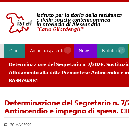
Orari
Amm. trasparente
News
Biblioteca
Determinazione del Segretario n. 7/2026. Sostituzion
Affidamento alla ditta Piemontese Antincendio e i
BA3B7349B1
Determinazione del Segretario n. 7/
Antincendio e impegno di spesa. C
20 MAY 2026