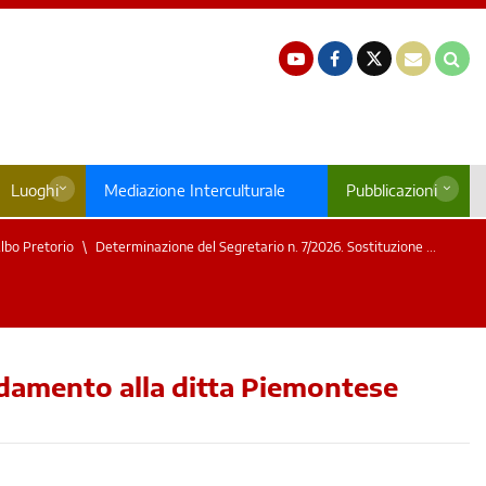
Luoghi
Mediazione Interculturale
Pubblicazioni
lbo Pretorio
Determinazione del Segretario n. 7/2026. Sostituzione ...
fidamento alla ditta Piemontese